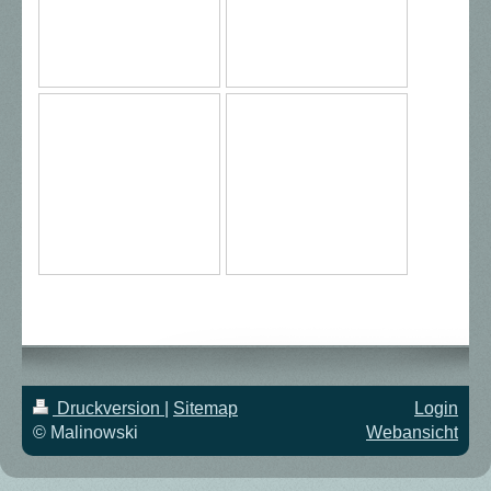
Druckversion
|
Sitemap
Login
© Malinowski
Webansicht