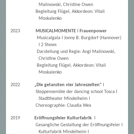
Malinowski,
Christine Owen
Begleitung Flügel, Akkordeon: Vitali
Moskalenko
2023
MUSICALMOMENTE
I
Frauenpower
Musicalgala I Jonny B. Burgdorf (Hannover)
I 2 Shows
Darstellung und Regie:
Angi Malinowski,
Christine Owen
Begleitung Flügel, Akkordeon: Vitali
Moskalenko
2022
„Die getanzten vier Jahreszeiten"
I
Steppensemble der dancing school Tosca I
Stadttheater Mindelheim I
Choreographie: Claudia Wex
2019
Eröffnungsfeier Kulturfabrik
I
Gesangliche Gestaltung der Eröffnungsfeier I
Kulturfabrik Mindelheim I