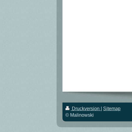
Druckversion
|
Sitemap
© Malinowski