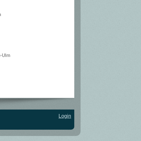
n
u-Ulm
Login